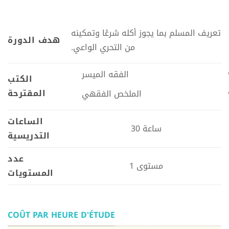
تعريف المسلم بما يجوز أكله شرعًا وتمكينه
هدف الدورة
من التحري الواعي.
الفقه الميسر
الكتب
المقترحة
الملخص الفقهي
الساعات
30 ساعة
التدريسية
عدد
1 مستوى
المستويات
COÛT PAR HEURE D'ÉTUDE