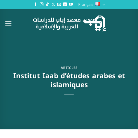
Passer
Français
au
contenu
ARTICLES
Institut Iaab d’études arabes et
islamiques