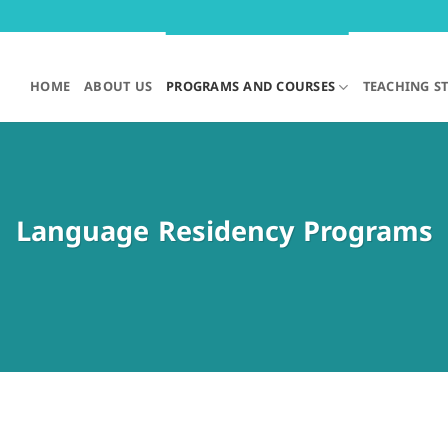
HOME
ABOUT US
PROGRAMS AND COURSES
TEACHING S
Language Residency Programs