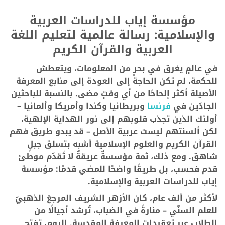
مؤسسة إياب للدراسات العربية
والإسلامية: رسالة عالمية لتعليم اللغة
العربية والقرآن الكريم
في عالمٍ يغرق في بحرٍ من المعلومات، ويتعطش
للحكمة، لم تكن الحاجة إلى العودة إلى منابع المعرفة
الأصيلة أكثر إلحاحًا من أي وقتٍ مضى. بالنسبة للباحثين
الجادّين في
فرنسا
وبريطانيا وكندا وأمريكا وألمانيا –
أولئك الذين تجذب قلوبهم إلى نور الهداية الإلهية،
لكن ألسنتهم ليست عربية الأصل – قد يبدو طريق فهم
القرآن الكريم والعلوم الإسلامية أشبه بتسلق جبلٍ
شاهق. ومع ذلك، ثمة مؤسسةٌ عريقةٌ لا تُقدّم موطئ
قدم فحسب، بل طريقًا واضحًا للمضي قدمًا: مؤسسة
إياب للدراسات العربية والإسلامية.
لأكثر من ألف عام، كان الأزهر الشريف المرجعَ الذهبيّ
للعلم السنّي – منارةً في الضباب، تُرشد أجيالًا من
الطلاب عبر تعقيدات المعرفة المقدسة. اليوم، تفتح