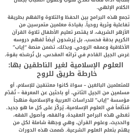
الكلام الإلهي.
تجمع هذه البرامج بين الحفظ والتلاوة والفهم بطريقة
تفاعلية وثرية روحياً. بقيادة معلمين متمرسين من
الأزهر الشريف، لا يقتصر تعليم الأطفال تلاوة القرآن
الكريم بدقة فحسب، بل يُرشدون أيضاً لفهم دروسه
الأخلاقية وعمقه الروحي. وبذلك، تضمن منصة “إياب”
غرسَ الجيل القادم في تراثه المقدس، بل تُرسّخه بقوة.
العلوم الإسلامية لغير الناطقين بها:
خارطة طريق للروح
للمتعلمين البالغين – سواءً كانوا معتنقين للإسلام، أو
مسلمين من الجيل الثاني، أو باحثين عن المعرفة – تُقدّم
مؤسسة “إياب” للدراسات العربية والإسلامية منهجاً
مُنظّماً في العلوم الإسلامية، يُركّز على كل ما هو جديد.
تغطي هذه البرامج العقيدة، والفقه، وأصول الفقه،
والحديث، وعلوم القرآن، وهي وجهة شاملة لكل من
يهتم بتعلم العلوم الشرعية. صُممت هذه الدورات