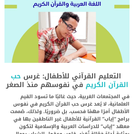
التعليم القرآني للأطفال: غرس
حب
القرآن الكريم
في نفوسهم منذ الصغر
في المجتمعات الغربية، حيث غالبًا ما تسود القيم
العلمانية، لا يُعد غرس حب القرآن الكريم في نفوس
الأطفال أمرًا مهمًا فحسب، بل ضروريًا. ولذلك، صُممت
برامج “إياب” القرآنية للأطفال غير الناطقين بها في
معهد “إياب” للدراسات العربية والإسلامية لتكون
بمثابة أداة فعّالة تُغذي قلوب وعقول الشباب بجمال