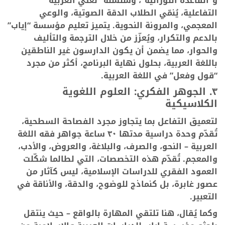
و”القاعدة النورانية”، وسلسلة “لغتي العربية”
التفاعلية، يُنمّي الطلاب الدقة الصوتية، والوعي
المعجمي، والمرونة النحوية. يتميز تعليم مؤسسة “إياب”
بالدعم والتكرار، ويُعزّز من خلال الترجمة والتأليف
والحوار، مما يضمن أن يكون الدارسون غير الناطقين
باللغة العربية، بحلول نهاية البرنامج، أكثر من مجرد
“قول وفعل” في اللغة العربية.
٣. الجوهر الفكري: العلوم اللغوية
الكلاسيكية
لتعميق التفاعل بما يتجاوز مجرد الفصاحة السطحية،
تُقدّم وحدة دراسية مدتها ٣٠ ساعة جواهر فقه اللغة
العربية – النحو، والصرف، والبلاغة، والعروض، والأدب،
والمعجم. تُقدّم هذه التخصصات، التي لطالما شكّلت
العمود الفقري للدراسات الإسلامية، ليس كآثار من
عصور غابرة، بل كنماذج للوضوح، والدقة، والأناقة في
التعبير.
وكما يُقال، هنا تلتقي المهارة بالواقع – حيث ينتقل