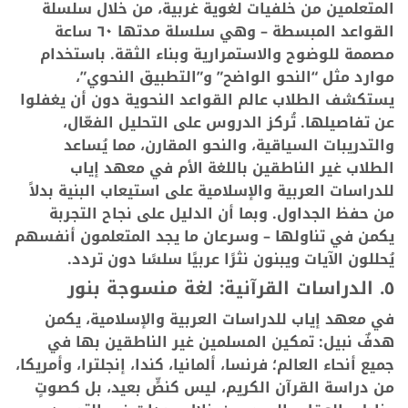
المتعلمين من خلفيات لغوية غربية، من خلال سلسلة
القواعد المبسطة – وهي سلسلة مدتها ٦٠ ساعة
مصممة للوضوح والاستمرارية وبناء الثقة. باستخدام
موارد مثل “النحو الواضح” و”التطبيق النحوي”،
يستكشف الطلاب عالم القواعد النحوية دون أن يغفلوا
عن تفاصيلها. تُركز الدروس على التحليل الفعّال،
والتدريبات السياقية، والنحو المقارن، مما يُساعد
الطلاب غير الناطقين باللغة الأم في معهد إياب
للدراسات العربية والإسلامية على استيعاب البنية بدلاً
من حفظ الجداول. وبما أن الدليل على نجاح التجربة
يكمن في تناولها – وسرعان ما يجد المتعلمون أنفسهم
يُحللون الآيات ويبنون نثرًا عربيًا سلسًا دون تردد.
٥. الدراسات القرآنية: لغة منسوجة بنور
في معهد إياب للدراسات العربية والإسلامية، يكمن
هدفٌ نبيل: تمكين المسلمين غير الناطقين بها في
جميع أنحاء العالم؛ فرنسا، ألمانيا، كندا، إنجلترا، وأمريكا،
من دراسة القرآن الكريم، ليس كنصٍّ بعيد، بل كصوتٍ