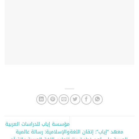
مؤسسة إياب للدراسات العربية
معهد “إياب”: إتقان اللغة
والإسلامية: رسالة عالمية