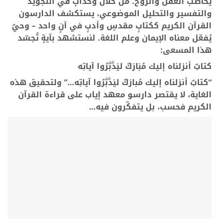
يخاطب العقل والروح. من خلال وحداتٍ في التجويد
والتفسير والتحليل الموضوعي، يستكشف الدارسون
القرآن الكريم ككتابٍ مقدسٍ وأدبٍ في آنٍ واحد – وحيٌ
يُفعّل معناه الإيمان وعلم اللغة. لنستشهد بآيةٍ تُجسّد
هذا المسعى:
كتابٌ أنزلناه إليك مُبَارَكٌ ليَدَّبَّرُوا آياتِه
“كتابٌ أنزلناه إليك مُبارَكٌ ليَدَّبَّرُوا آياتِه…” ولتحقيق هذه
الغاية، لا يقتصر دارسو معهد إياب على قراءة القرآن
الكريم فحسب، بل يتفكّرون فيه…