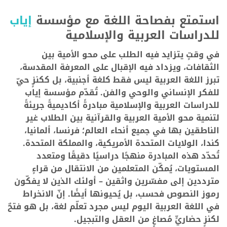
استمتع بفصاحة اللغة مع مؤسسة
إياب
للدراسات العربية والإسلامية
في وقتٍ يتزايد فيه الطلب على محو الأمية بين
الثقافات، ويزداد فيه الإقبال على المعرفة المقدسة،
تبرز اللغة العربية ليس فقط كلغة أجنبية، بل ككنزٍ حيّ
للفكر الإنساني والوحي والفن. تُقدّم مؤسسة إياب
للدراسات العربية والإسلامية مبادرةً أكاديميةً جريئةً
لتنمية محو الأمية العربية والقرآنية بين الطلاب غير
الناطقين بها في جميع أنحاء العالم؛ فرنسا، ألمانيا،
كندا، الولايات المتحدة الأمريكية، والمملكة المتحدة.
تُحدّد هذه المبادرة منهجًا دراسيًا دقيقًا ومتعدد
المستويات، يُمكّن المتعلمين من الانتقال من قراءٍ
مترددين إلى مفسّرين واثقين – أولئك الذين لا يفكّون
رموز النصوص فحسب، بل يُحيونها أيضًا. إنّ الانخراط
في اللغة العربية اليوم ليس مجرد تعلّم لغة، بل هو فتحٌ
لكنزٍ حضاريٍّ مُصاغٍ من العقل والتبجيل.